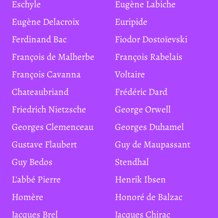
Eschyle
Eugène Labiche
Eugène Delacroix
Euripide
Ferdinand Bac
Fiodor Dostoïevski
François de Malherbe
François Rabelais
François Cavanna
Voltaire
Chateaubriand
Frédéric Dard
Friedrich Nietzsche
George Orwell
Georges Clemenceau
Georges Duhamel
Gustave Flaubert
Guy de Maupassant
Guy Bedos
Stendhal
L'abbé Pierre
Henrik Ibsen
Homère
Honoré de Balzac
Jacques Brel
Jacques Chirac