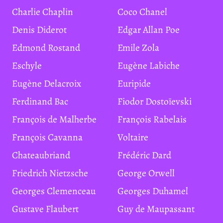
Charlie Chaplin
Coco Chanel
Denis Diderot
Edgar Allan Poe
Edmond Rostand
Emile Zola
Eschyle
Eugène Labiche
Eugène Delacroix
Euripide
Ferdinand Bac
Fiodor Dostoïevski
François de Malherbe
François Rabelais
François Cavanna
Voltaire
Chateaubriand
Frédéric Dard
Friedrich Nietzsche
George Orwell
Georges Clemenceau
Georges Duhamel
Gustave Flaubert
Guy de Maupassant