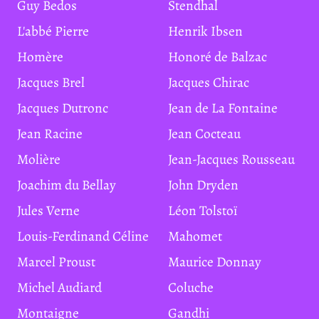
Guy Bedos
Stendhal
L'abbé Pierre
Henrik Ibsen
Homère
Honoré de Balzac
Jacques Brel
Jacques Chirac
Jacques Dutronc
Jean de La Fontaine
Jean Racine
Jean Cocteau
Molière
Jean-Jacques Rousseau
Joachim du Bellay
John Dryden
Jules Verne
Léon Tolstoï
Louis-Ferdinand Céline
Mahomet
Marcel Proust
Maurice Donnay
Michel Audiard
Coluche
Montaigne
Gandhi