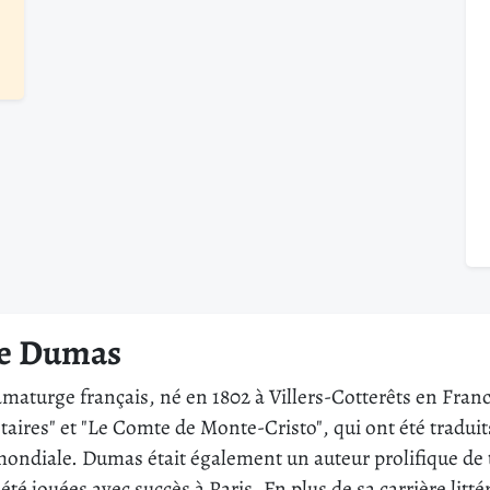
re Dumas
maturge français, né en 1802 à Villers-Cotterêts en Fran
taires" et "Le Comte de Monte-Cristo", qui ont été tradu
mondiale. Dumas était également un auteur prolifique de t
été jouées avec succès à Paris. En plus de sa carrière lit