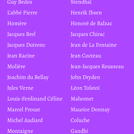
Guy Bedos
Stendhal
L'abbé Pierre
Henrik Ibsen
Homère
Honoré de Balzac
Jacques Brel
Jacques Chirac
Jacques Dutronc
Jean de La Fontaine
Jean Racine
Jean Cocteau
Molière
Jean-Jacques Rousseau
Joachim du Bellay
John Dryden
Jules Verne
Léon Tolstoï
Louis-Ferdinand Céline
Mahomet
Marcel Proust
Maurice Donnay
Michel Audiard
Coluche
Montaigne
Gandhi