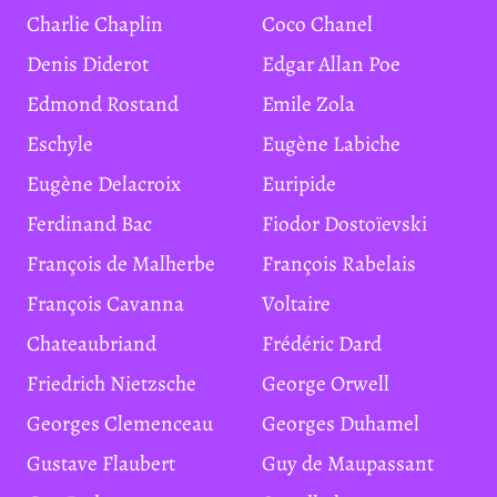
Charlie Chaplin
Coco Chanel
Denis Diderot
Edgar Allan Poe
Edmond Rostand
Emile Zola
Eschyle
Eugène Labiche
Eugène Delacroix
Euripide
Ferdinand Bac
Fiodor Dostoïevski
François de Malherbe
François Rabelais
François Cavanna
Voltaire
Chateaubriand
Frédéric Dard
Friedrich Nietzsche
George Orwell
Georges Clemenceau
Georges Duhamel
Gustave Flaubert
Guy de Maupassant