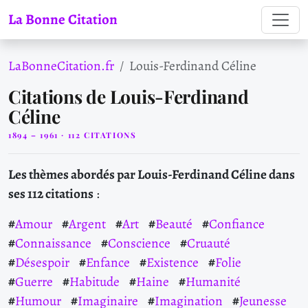
La Bonne Citation
LaBonneCitation.fr
Louis-Ferdinand Céline
Citations de Louis-Ferdinand
Céline
1894 – 1961 · 112 CITATIONS
Les thèmes abordés par Louis-Ferdinand Céline dans
ses 112 citations
:
Amour
Argent
Art
Beauté
Confiance
Connaissance
Conscience
Cruauté
Désespoir
Enfance
Existence
Folie
Guerre
Habitude
Haine
Humanité
Humour
Imaginaire
Imagination
Jeunesse