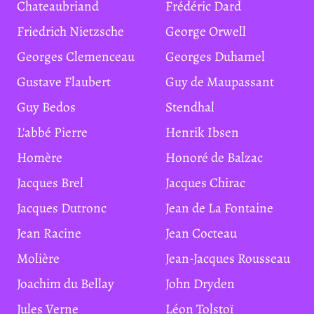
Chateaubriand
Frédéric Dard
Friedrich Nietzsche
George Orwell
Georges Clemenceau
Georges Duhamel
Gustave Flaubert
Guy de Maupassant
Guy Bedos
Stendhal
L'abbé Pierre
Henrik Ibsen
Homère
Honoré de Balzac
Jacques Brel
Jacques Chirac
Jacques Dutronc
Jean de La Fontaine
Jean Racine
Jean Cocteau
Molière
Jean-Jacques Rousseau
Joachim du Bellay
John Dryden
Jules Verne
Léon Tolstoï