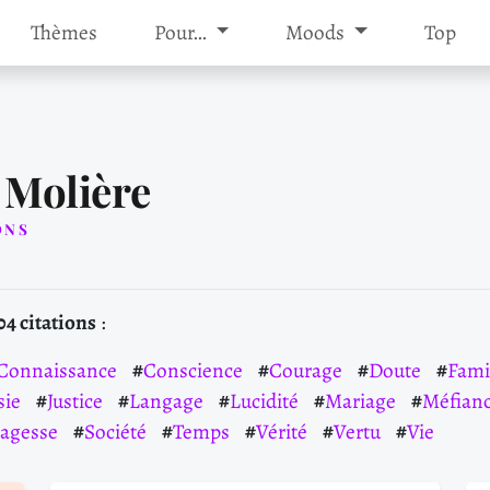
Thèmes
Pour…
Moods
Top
 Molière
IONS
04 citations
:
Connaissance
Conscience
Courage
Doute
Fami
sie
Justice
Langage
Lucidité
Mariage
Méfian
agesse
Société
Temps
Vérité
Vertu
Vie