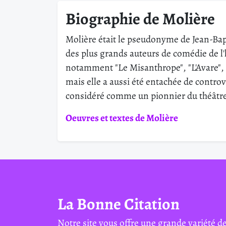
Biographie de Molière
Molière était le pseudonyme de Jean-Bapt
des plus grands auteurs de comédie de l'h
notamment "Le Misanthrope", "L'Avare", 
mais elle a aussi été entachée de contro
considéré comme un pionnier du théâtre 
Oeuvres et textes de Molière
La Bonne Citation
Notre site vous offre une grande variété de