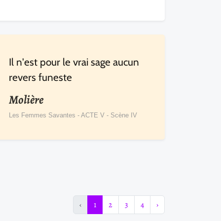
Il n'est pour le vrai sage aucun
revers funeste
Molière
Les Femmes Savantes - ACTE V - Scène IV
‹
1
2
3
4
›