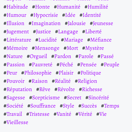
Habitude
Honte
Humanité
Humilité
Humour
Hypocrisie
Idée
Identité
Illusion
Imagination
Jalousie
Jeunesse
Jugement
Justice
Langage
Liberté
Littérature
Lucidité
Mariage
Méfiance
Mémoire
Mensonge
Mort
Mystère
Nature
Orgueil
Pardon
Parole
Passé
Passion
Pauvreté
Péché
Pensée
Peuple
Peur
Philosophie
Plaisir
Politique
Pouvoir
Raison
Réalité
Religion
Réputation
Rêve
Révolte
Richesse
Sagesse
Scepticisme
Secret
Sincérité
Société
Souffrance
Style
Succès
Temps
Travail
Tristesse
Vanité
Vérité
Vie
Vieillesse