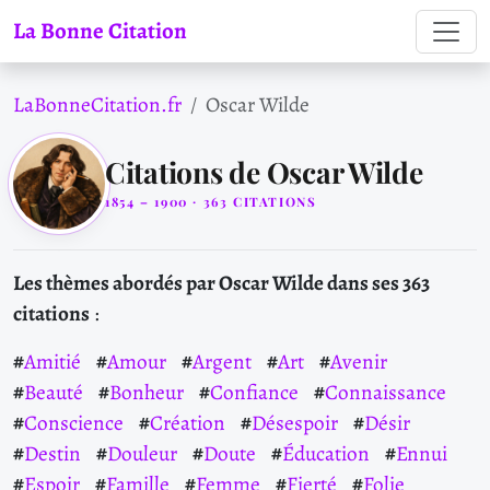
La Bonne Citation
LaBonneCitation.fr
Oscar Wilde
Citations de Oscar Wilde
1854 – 1900 · 363 CITATIONS
Les thèmes abordés par Oscar Wilde dans ses 363
citations
:
Amitié
Amour
Argent
Art
Avenir
Beauté
Bonheur
Confiance
Connaissance
Conscience
Création
Désespoir
Désir
Destin
Douleur
Doute
Éducation
Ennui
Espoir
Famille
Femme
Fierté
Folie