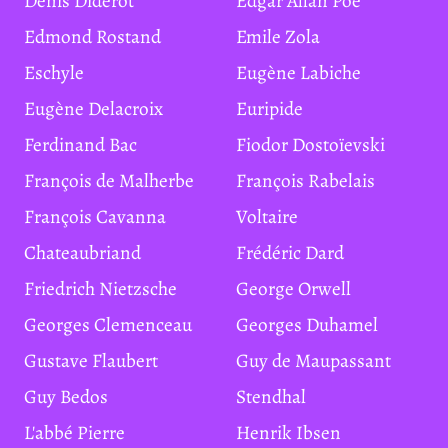
Denis Diderot
Edgar Allan Poe
Edmond Rostand
Emile Zola
Eschyle
Eugène Labiche
Eugène Delacroix
Euripide
Ferdinand Bac
Fiodor Dostoïevski
François de Malherbe
François Rabelais
François Cavanna
Voltaire
Chateaubriand
Frédéric Dard
Friedrich Nietzsche
George Orwell
Georges Clemenceau
Georges Duhamel
Gustave Flaubert
Guy de Maupassant
Guy Bedos
Stendhal
L'abbé Pierre
Henrik Ibsen