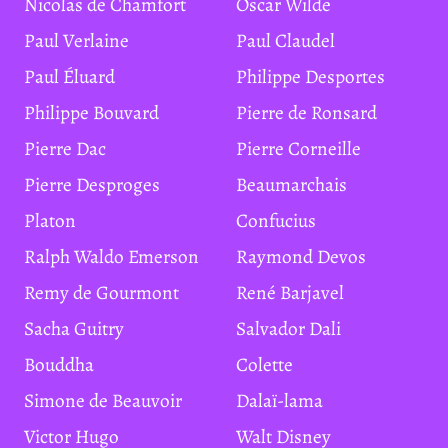
Nicolas de Chamfort
Oscar Wilde
Paul Verlaine
Paul Claudel
Paul Éluard
Philippe Desportes
Philippe Bouvard
Pierre de Ronsard
Pierre Dac
Pierre Corneille
Pierre Desproges
Beaumarchais
Platon
Confucius
Ralph Waldo Emerson
Raymond Devos
Remy de Gourmont
René Barjavel
Sacha Guitry
Salvador Dali
Bouddha
Colette
Simone de Beauvoir
Dalaï-lama
Victor Hugo
Walt Disney