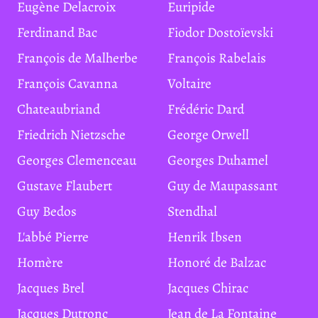
Eugène Delacroix
Euripide
Ferdinand Bac
Fiodor Dostoïevski
François de Malherbe
François Rabelais
François Cavanna
Voltaire
Chateaubriand
Frédéric Dard
Friedrich Nietzsche
George Orwell
Georges Clemenceau
Georges Duhamel
Gustave Flaubert
Guy de Maupassant
Guy Bedos
Stendhal
L'abbé Pierre
Henrik Ibsen
Homère
Honoré de Balzac
Jacques Brel
Jacques Chirac
Jacques Dutronc
Jean de La Fontaine