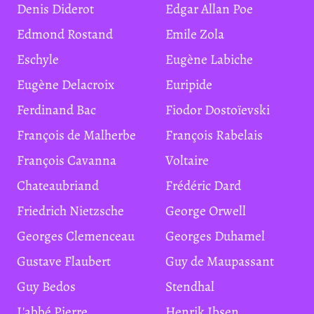
Denis Diderot
Edgar Allan Poe
Edmond Rostand
Emile Zola
Eschyle
Eugène Labiche
Eugène Delacroix
Euripide
Ferdinand Bac
Fiodor Dostoïevski
François de Malherbe
François Rabelais
François Cavanna
Voltaire
Chateaubriand
Frédéric Dard
Friedrich Nietzsche
George Orwell
Georges Clemenceau
Georges Duhamel
Gustave Flaubert
Guy de Maupassant
Guy Bedos
Stendhal
L'abbé Pierre
Henrik Ibsen