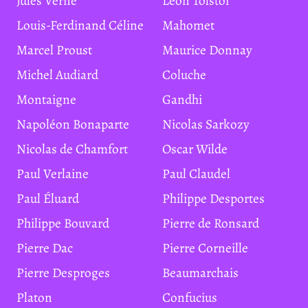
Jules Verne
Léon Tolstoï
Louis-Ferdinand Céline
Mahomet
Marcel Proust
Maurice Donnay
Michel Audiard
Coluche
Montaigne
Gandhi
Napoléon Bonaparte
Nicolas Sarkozy
Nicolas de Chamfort
Oscar Wilde
Paul Verlaine
Paul Claudel
Paul Éluard
Philippe Desportes
Philippe Bouvard
Pierre de Ronsard
Pierre Dac
Pierre Corneille
Pierre Desproges
Beaumarchais
Platon
Confucius