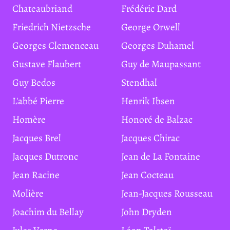
Chateaubriand
Frédéric Dard
Friedrich Nietzsche
George Orwell
Georges Clemenceau
Georges Duhamel
Gustave Flaubert
Guy de Maupassant
Guy Bedos
Stendhal
L'abbé Pierre
Henrik Ibsen
Homère
Honoré de Balzac
Jacques Brel
Jacques Chirac
Jacques Dutronc
Jean de La Fontaine
Jean Racine
Jean Cocteau
Molière
Jean-Jacques Rousseau
Joachim du Bellay
John Dryden