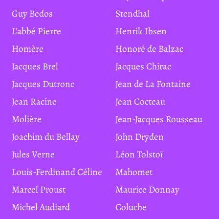
Guy Bedos
Stendhal
L'abbé Pierre
Henrik Ibsen
Homère
Honoré de Balzac
Jacques Brel
Jacques Chirac
Jacques Dutronc
Jean de La Fontaine
Jean Racine
Jean Cocteau
Molière
Jean-Jacques Rousseau
Joachim du Bellay
John Dryden
Jules Verne
Léon Tolstoï
Louis-Ferdinand Céline
Mahomet
Marcel Proust
Maurice Donnay
Michel Audiard
Coluche