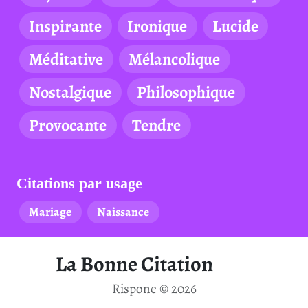
Inspirante
Ironique
Lucide
Méditative
Mélancolique
Nostalgique
Philosophique
Provocante
Tendre
Citations par usage
Mariage
Naissance
La Bonne Citation
Rispone © 2026