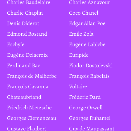
Charles Baudelaire
Charles Aznavour
Charlie Chaplin
Coco Chanel
Denis Diderot
Edgar Allan Poe
Edmond Rostand
Emile Zola
Eschyle
Eugène Labiche
Eugène Delacroix
Euripide
Ferdinand Bac
Fiodor Dostoïevski
François de Malherbe
François Rabelais
François Cavanna
Voltaire
Chateaubriand
Frédéric Dard
Friedrich Nietzsche
George Orwell
Georges Clemenceau
Georges Duhamel
Gustave Flaubert
Guy de Maupassant