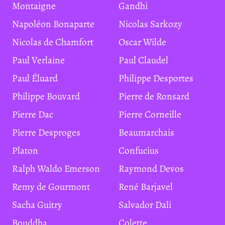
Montaigne
Gandhi
Napoléon Bonaparte
Nicolas Sarkozy
Nicolas de Chamfort
Oscar Wilde
Paul Verlaine
Paul Claudel
Paul Éluard
Philippe Desportes
Philippe Bouvard
Pierre de Ronsard
Pierre Dac
Pierre Corneille
Pierre Desproges
Beaumarchais
Platon
Confucius
Ralph Waldo Emerson
Raymond Devos
Remy de Gourmont
René Barjavel
Sacha Guitry
Salvador Dali
Bouddha
Colette