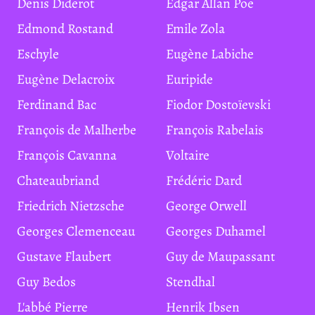
Denis Diderot
Edgar Allan Poe
Edmond Rostand
Emile Zola
Eschyle
Eugène Labiche
Eugène Delacroix
Euripide
Ferdinand Bac
Fiodor Dostoïevski
François de Malherbe
François Rabelais
François Cavanna
Voltaire
Chateaubriand
Frédéric Dard
Friedrich Nietzsche
George Orwell
Georges Clemenceau
Georges Duhamel
Gustave Flaubert
Guy de Maupassant
Guy Bedos
Stendhal
L'abbé Pierre
Henrik Ibsen