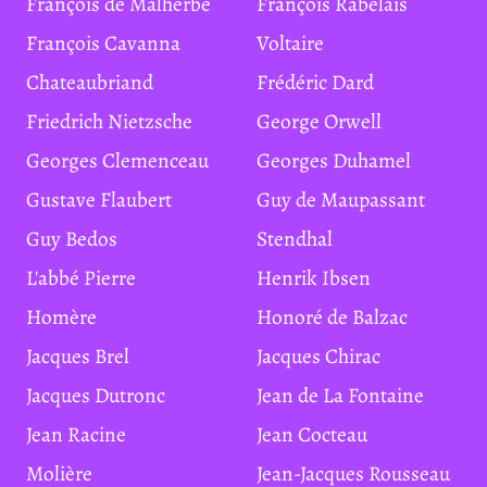
François de Malherbe
François Rabelais
François Cavanna
Voltaire
Chateaubriand
Frédéric Dard
Friedrich Nietzsche
George Orwell
Georges Clemenceau
Georges Duhamel
Gustave Flaubert
Guy de Maupassant
Guy Bedos
Stendhal
L'abbé Pierre
Henrik Ibsen
Homère
Honoré de Balzac
Jacques Brel
Jacques Chirac
Jacques Dutronc
Jean de La Fontaine
Jean Racine
Jean Cocteau
Molière
Jean-Jacques Rousseau