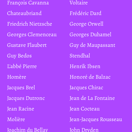
François Cavanna
Voltaire
Chateaubriand
Frédéric Dard
Friedrich Nietzsche
George Orwell
Georges Clemenceau
Georges Duhamel
Gustave Flaubert
Guy de Maupassant
Guy Bedos
Stendhal
L'abbé Pierre
Henrik Ibsen
Homère
Honoré de Balzac
Jacques Brel
Jacques Chirac
Jacques Dutronc
Jean de La Fontaine
Jean Racine
Jean Cocteau
Molière
Jean-Jacques Rousseau
Joachim du Bellay
John Dryden