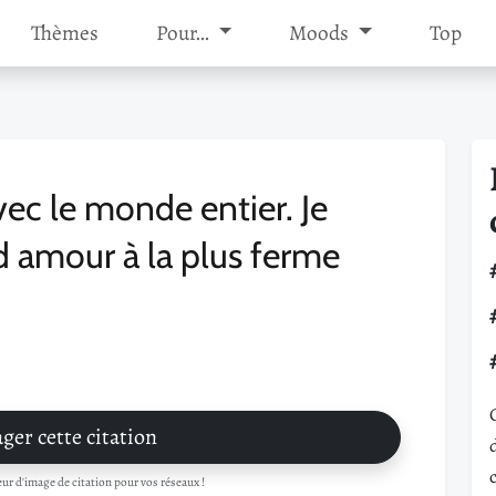
Thèmes
Pour…
Moods
Top
avec le monde entier. Je
d amour à la plus ferme
ger cette citation
r d'image de citation pour vos réseaux !