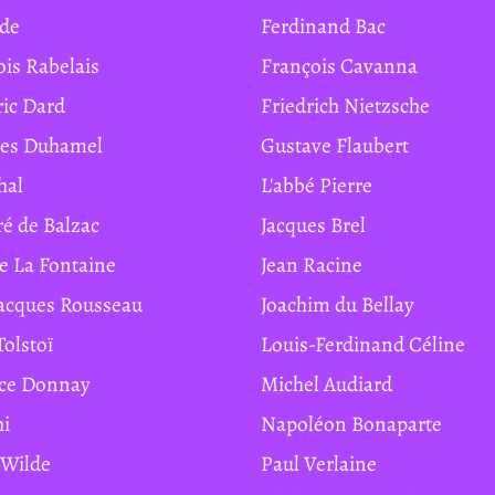
ide
Ferdinand Bac
ois Rabelais
François Cavanna
ric Dard
Friedrich Nietzsche
ges Duhamel
Gustave Flaubert
hal
L'abbé Pierre
ré de Balzac
Jacques Brel
de La Fontaine
Jean Racine
Jacques Rousseau
Joachim du Bellay
Tolstoï
Louis-Ferdinand Céline
ice Donnay
Michel Audiard
hi
Napoléon Bonaparte
r Wilde
Paul Verlaine