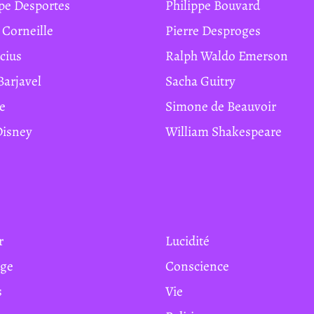
ippe Desportes
Philippe Bouvard
e Corneille
Pierre Desproges
ucius
Ralph Waldo Emerson
Barjavel
Sacha Guitry
te
Simone de Beauvoir
 Disney
William Shakespeare
r
Lucidité
age
Conscience
s
Vie