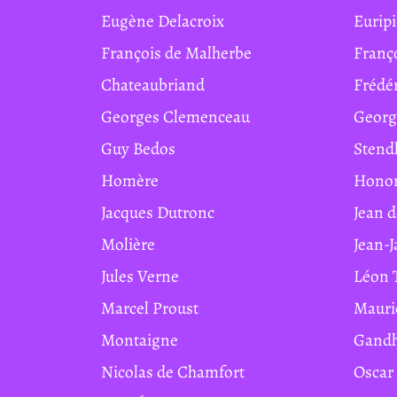
Eugène Delacroix
Eurip
François de Malherbe
Franç
Chateaubriand
Frédé
Georges Clemenceau
Geor
Guy Bedos
Stend
Homère
Hono
Jacques Dutronc
Jean 
Molière
Jean-
Jules Verne
Léon 
Marcel Proust
Maur
Montaigne
Gand
Nicolas de Chamfort
Osca