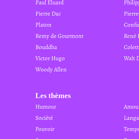
Paul Éluard
Phil
Pierre Dac
Pierr
Platon
Conf
Remy de Gourmont
René 
Bouddha
Colet
Victor Hugo
Walt
Woody Allen
Les thèmes
Humour
Amou
Société
Lang
Pouvoir
Temp