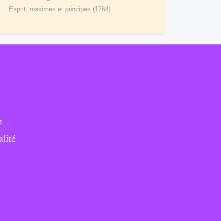
Esprit, maximes et principes (1764)
n
alité