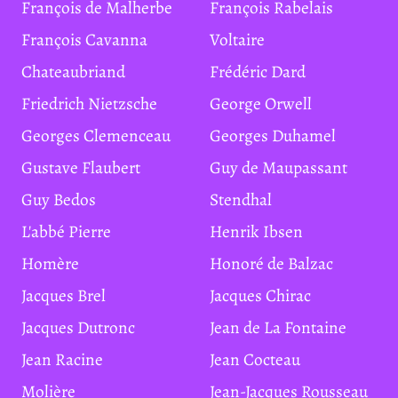
François de Malherbe
François Rabelais
François Cavanna
Voltaire
Chateaubriand
Frédéric Dard
Friedrich Nietzsche
George Orwell
Georges Clemenceau
Georges Duhamel
Gustave Flaubert
Guy de Maupassant
Guy Bedos
Stendhal
L'abbé Pierre
Henrik Ibsen
Homère
Honoré de Balzac
Jacques Brel
Jacques Chirac
Jacques Dutronc
Jean de La Fontaine
Jean Racine
Jean Cocteau
Molière
Jean-Jacques Rousseau