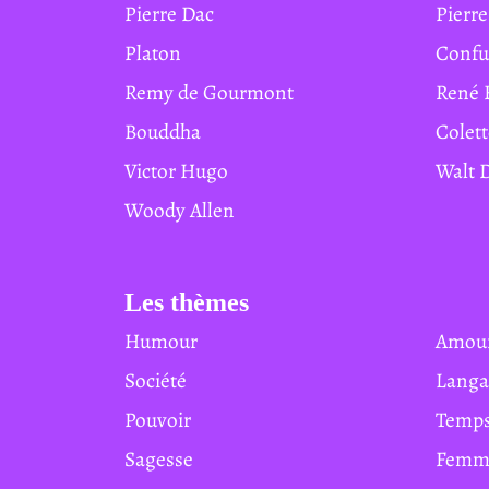
Pierre Dac
Pierr
Platon
Conf
Remy de Gourmont
René 
Bouddha
Colet
Victor Hugo
Walt
Woody Allen
Les thèmes
Humour
Amou
Société
Lang
Pouvoir
Temp
Sagesse
Femm