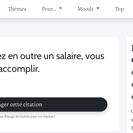
Thèmes
Pour…
Moods
Top
z en outre un salaire, vous
'accomplir.
ger cette citation
r d'image de citation pour vos réseaux !