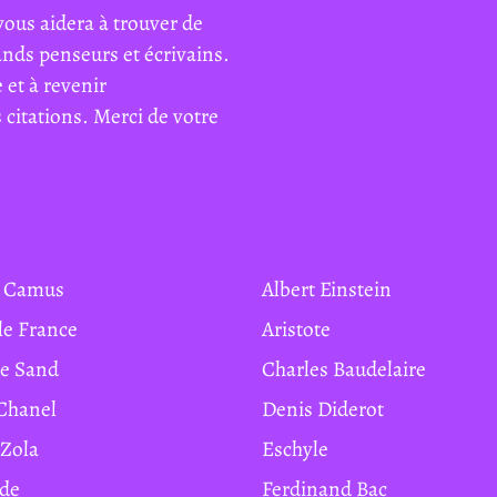
vous aidera à trouver de
rands penseurs et écrivains.
 et à revenir
citations. Merci de votre
rt Camus
Albert Einstein
ole France
Aristote
ge Sand
Charles Baudelaire
 Chanel
Denis Diderot
 Zola
Eschyle
ide
Ferdinand Bac