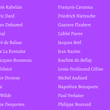
ois Rabelais
François Cavanna
ric Dard
Friedrich Nietzsche
ges Duhamel
Gustave Flaubert
hal
L'abbé Pierre
ré de Balzac
Jacques Brel
de La Fontaine
Jean Racine
Jacques Rousseau
Joachim du Bellay
Tolstoï
Louis-Ferdinand Céline
ice Donnay
Michel Audiard
hi
Napoléon Bonaparte
r Wilde
Paul Verlaine
ippe Desportes
Philippe Bouvard