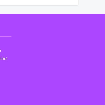
n
alité