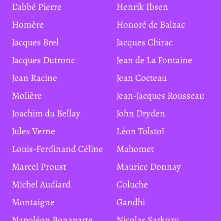
L'abbé Pierre
Henrik Ibsen
Homère
Honoré de Balzac
Jacques Brel
Jacques Chirac
Jacques Dutronc
Jean de La Fontaine
Jean Racine
Jean Cocteau
Molière
Jean-Jacques Rousseau
Joachim du Bellay
John Dryden
Jules Verne
Léon Tolstoï
Louis-Ferdinand Céline
Mahomet
Marcel Proust
Maurice Donnay
Michel Audiard
Coluche
Montaigne
Gandhi
Napoléon Bonaparte
Nicolas Sarkozy