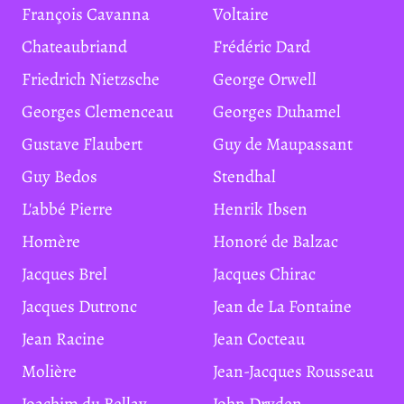
François Cavanna
Voltaire
Chateaubriand
Frédéric Dard
Friedrich Nietzsche
George Orwell
Georges Clemenceau
Georges Duhamel
Gustave Flaubert
Guy de Maupassant
Guy Bedos
Stendhal
L'abbé Pierre
Henrik Ibsen
Homère
Honoré de Balzac
Jacques Brel
Jacques Chirac
Jacques Dutronc
Jean de La Fontaine
Jean Racine
Jean Cocteau
Molière
Jean-Jacques Rousseau
Joachim du Bellay
John Dryden