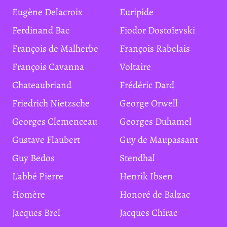
Eugène Delacroix
Euripide
Ferdinand Bac
Fiodor Dostoïevski
François de Malherbe
François Rabelais
François Cavanna
Voltaire
Chateaubriand
Frédéric Dard
Friedrich Nietzsche
George Orwell
Georges Clemenceau
Georges Duhamel
Gustave Flaubert
Guy de Maupassant
Guy Bedos
Stendhal
L'abbé Pierre
Henrik Ibsen
Homère
Honoré de Balzac
Jacques Brel
Jacques Chirac