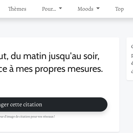
Thèmes
Pour…
Moods
Top
ut, du matin jusqu'au soir,
nce à mes propres mesures.
ger cette citation
r d'image de citation pour vos réseaux !