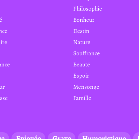
Philosophie
té
Bonheur
ance
Destin
ire
Nature
Souffrance
iance
Beauté
r
Espoir
eur
Mensonge
esse
Famille
ue
Enjouée
Grave
Humoristique