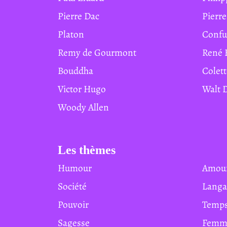
Pierre Dac
Pierr
Platon
Conf
Remy de Gourmont
René 
Bouddha
Colet
Victor Hugo
Walt
Woody Allen
Les thèmes
Humour
Amou
Société
Lang
Pouvoir
Temp
Sagesse
Femm