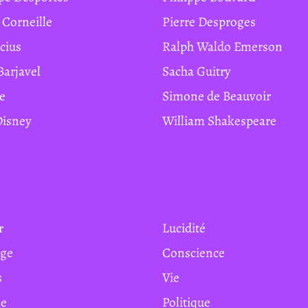
e Corneille
Pierre Desproges
ucius
Ralph Waldo Emerson
Barjavel
Sacha Guitry
te
Simone de Beauvoir
 Disney
William Shakespeare
r
Lucidité
age
Conscience
s
Vie
e
Politique