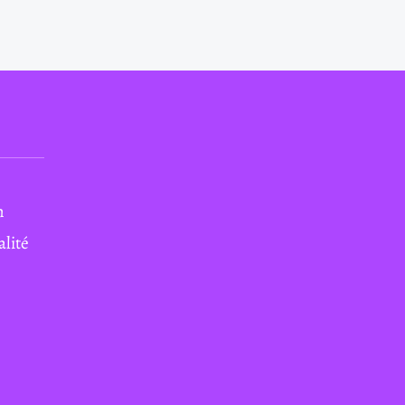
n
alité