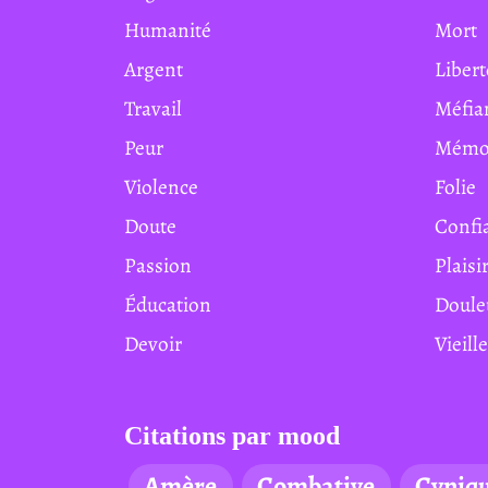
Humanité
Mort
Argent
Liber
Travail
Méfi
Peur
Mémo
Violence
Folie
Doute
Conf
Passion
Plaisi
Éducation
Doul
Devoir
Vieill
Citations par mood
Amère
Combative
Cyniq