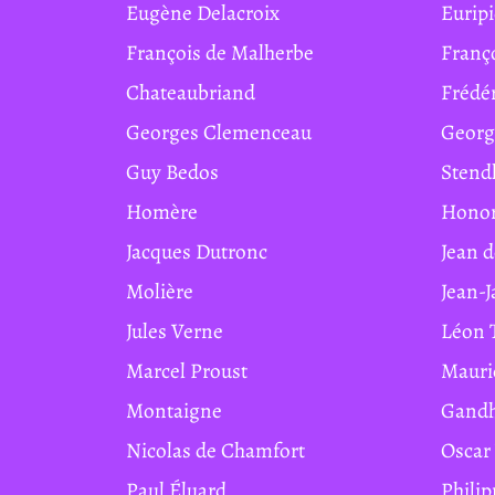
Eugène Delacroix
Eurip
François de Malherbe
Franç
Chateaubriand
Frédé
Georges Clemenceau
Geor
Guy Bedos
Stend
Homère
Hono
Jacques Dutronc
Jean 
Molière
Jean-
Jules Verne
Léon 
Marcel Proust
Maur
Montaigne
Gand
Nicolas de Chamfort
Osca
Paul Éluard
Phil