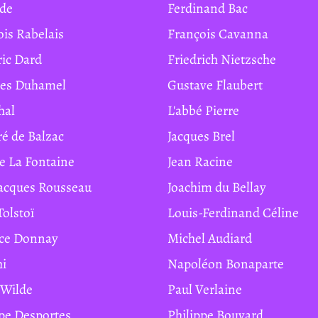
ide
Ferdinand Bac
ois Rabelais
François Cavanna
ric Dard
Friedrich Nietzsche
ges Duhamel
Gustave Flaubert
hal
L'abbé Pierre
ré de Balzac
Jacques Brel
de La Fontaine
Jean Racine
Jacques Rousseau
Joachim du Bellay
Tolstoï
Louis-Ferdinand Céline
ice Donnay
Michel Audiard
hi
Napoléon Bonaparte
r Wilde
Paul Verlaine
ippe Desportes
Philippe Bouvard