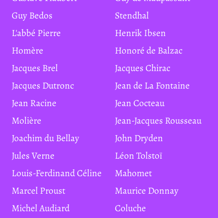
Guy Bedos
Stendhal
L'abbé Pierre
Henrik Ibsen
Homère
Honoré de Balzac
Jacques Brel
Jacques Chirac
Jacques Dutronc
Jean de La Fontaine
Jean Racine
Jean Cocteau
Molière
Jean-Jacques Rousseau
Joachim du Bellay
John Dryden
Jules Verne
Léon Tolstoï
Louis-Ferdinand Céline
Mahomet
Marcel Proust
Maurice Donnay
Michel Audiard
Coluche