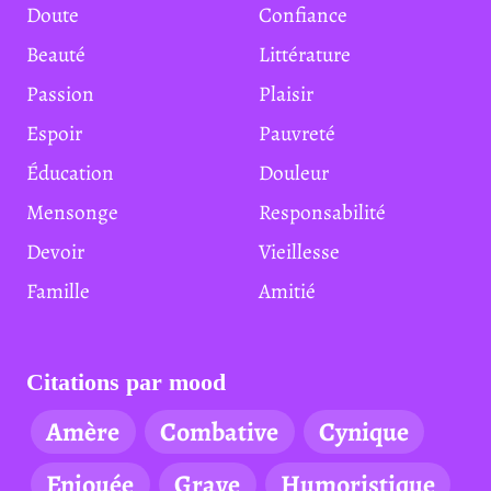
Doute
Confiance
Beauté
Littérature
Passion
Plaisir
Espoir
Pauvreté
Éducation
Douleur
Mensonge
Responsabilité
Devoir
Vieillesse
Famille
Amitié
Citations par mood
Amère
Combative
Cynique
Enjouée
Grave
Humoristique