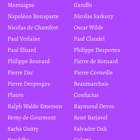
Montaigne
Gandhi
Napoléon Bonaparte
Nicolas Sarkozy
Nicolas de Chamfort
Oscar Wilde
Paul Verlaine
Paul Claudel
Paul Éluard
Philippe Desportes
Philippe Bouvard
Pierre de Ronsard
Pierre Dac
Pierre Corneille
Pierre Desproges
Beaumarchais
Platon
Confucius
Ralph Waldo Emerson
Raymond Devos
Remy de Gourmont
René Barjavel
Sacha Guitry
Salvador Dali
Bouddha
Colette