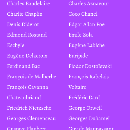
Charles Baudelaire
Charles Aznavour
Charlie Chaplin
Coco Chanel
Denis Diderot
Edgar Allan Poe
Edmond Rostand
Emile Zola
Eschyle
Eugène Labiche
Eugène Delacroix
Euripide
Ferdinand Bac
Fiodor Dostoïevski
François de Malherbe
François Rabelais
François Cavanna
Voltaire
Chateaubriand
Frédéric Dard
Friedrich Nietzsche
George Orwell
Georges Clemenceau
Georges Duhamel
Gustave Flaubert
Guy de Maupassant