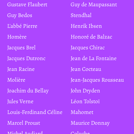
Gustave Flaubert
Guy de Maupassant
Guy Bedos
Stendhal
L'abbé Pierre
Henrik Ibsen
Homère
Honoré de Balzac
Jacques Brel
Jacques Chirac
Jacques Dutronc
Jean de La Fontaine
Jean Racine
Jean Cocteau
Molière
Jean-Jacques Rousseau
Joachim du Bellay
John Dryden
Jules Verne
Léon Tolstoï
Louis-Ferdinand Céline
Mahomet
Marcel Proust
Maurice Donnay
Michel Audiard
Coluche