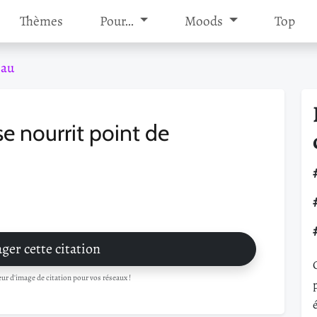
Thèmes
Pour…
Moods
Top
eau
e nourrit point de
ger cette citation
r d'image de citation pour vos réseaux !