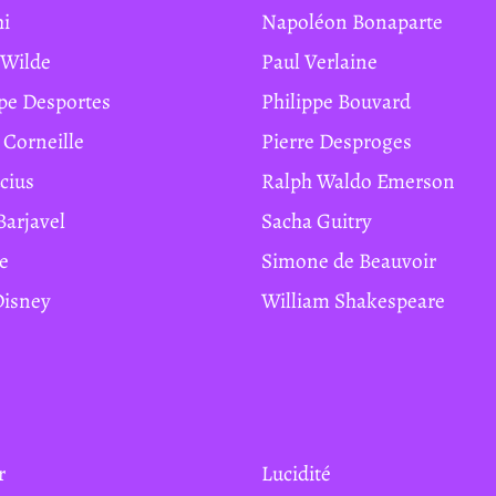
hi
Napoléon Bonaparte
r Wilde
Paul Verlaine
ippe Desportes
Philippe Bouvard
e Corneille
Pierre Desproges
ucius
Ralph Waldo Emerson
Barjavel
Sacha Guitry
te
Simone de Beauvoir
 Disney
William Shakespeare
r
Lucidité