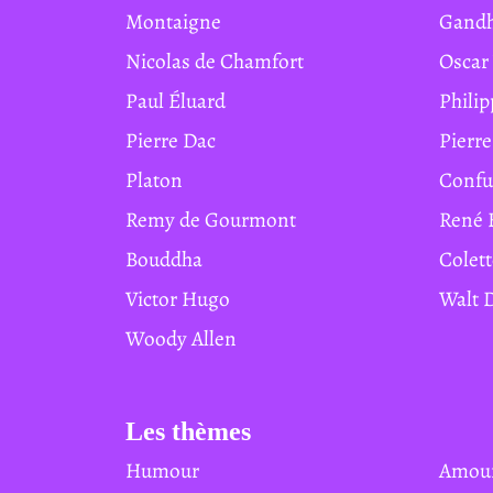
Montaigne
Gand
Nicolas de Chamfort
Osca
Paul Éluard
Phil
Pierre Dac
Pierr
Platon
Conf
Remy de Gourmont
René 
Bouddha
Colet
Victor Hugo
Walt
Woody Allen
Les thèmes
Humour
Amou