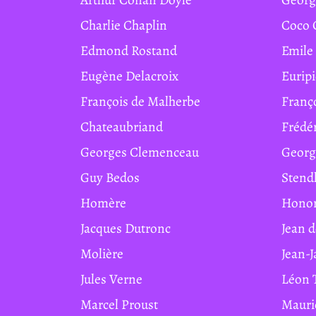
Charlie Chaplin
Coco
Edmond Rostand
Emile
Eugène Delacroix
Eurip
François de Malherbe
Franç
Chateaubriand
Frédé
Georges Clemenceau
Geor
Guy Bedos
Stend
Homère
Hono
Jacques Dutronc
Jean 
Molière
Jean-
Jules Verne
Léon 
Marcel Proust
Maur