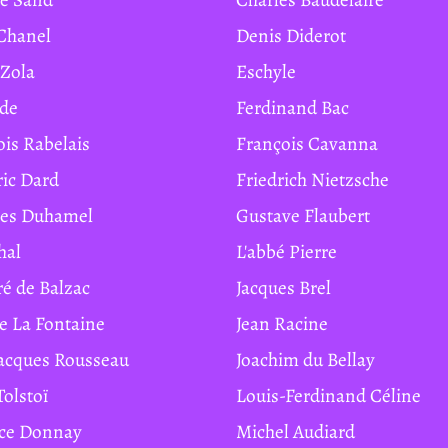
 Chanel
Denis Diderot
 Zola
Eschyle
ide
Ferdinand Bac
ois Rabelais
François Cavanna
ric Dard
Friedrich Nietzsche
ges Duhamel
Gustave Flaubert
hal
L'abbé Pierre
ré de Balzac
Jacques Brel
de La Fontaine
Jean Racine
Jacques Rousseau
Joachim du Bellay
Tolstoï
Louis-Ferdinand Céline
ice Donnay
Michel Audiard