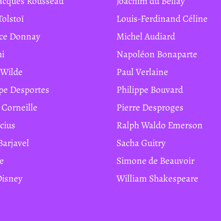
Jacques Rousseau
Joachim du Bellay
Tolstoï
Louis-Ferdinand Céline
ice Donnay
Michel Audiard
hi
Napoléon Bonaparte
r Wilde
Paul Verlaine
ippe Desportes
Philippe Bouvard
e Corneille
Pierre Desproges
ucius
Ralph Waldo Emerson
Barjavel
Sacha Guitry
te
Simone de Beauvoir
 Disney
William Shakespeare