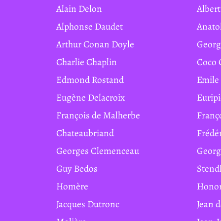
Alain Delon
Albe
Alphonse Daudet
Anat
Arthur Conan Doyle
Geor
Charlie Chaplin
Coco
Edmond Rostand
Emile
Eugène Delacroix
Eurip
François de Malherbe
Franç
Chateaubriand
Frédé
Georges Clemenceau
Geor
Guy Bedos
Stend
Homère
Hono
Jacques Dutronc
Jean 