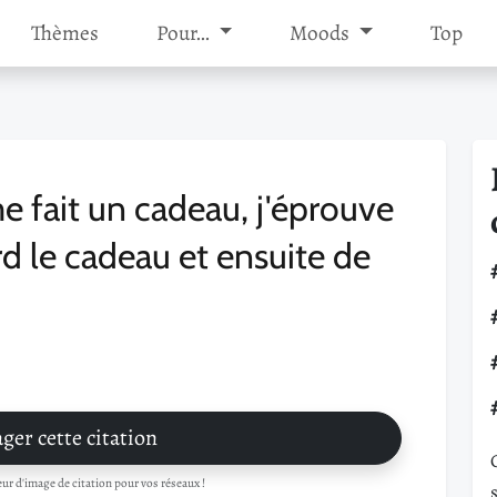
Thèmes
Pour…
Moods
Top
fait un cadeau, j'éprouve
rd le cadeau et ensuite de
ger cette citation
r d'image de citation pour vos réseaux !