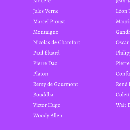
Molière
Jean-
Jules Verne
Léon 
Marcel Proust
Maur
Montaigne
Gand
Nicolas de Chamfort
Osca
Paul Éluard
Phil
Pierre Dac
Pierr
Platon
Conf
Remy de Gourmont
René 
Bouddha
Colet
Victor Hugo
Walt
Woody Allen