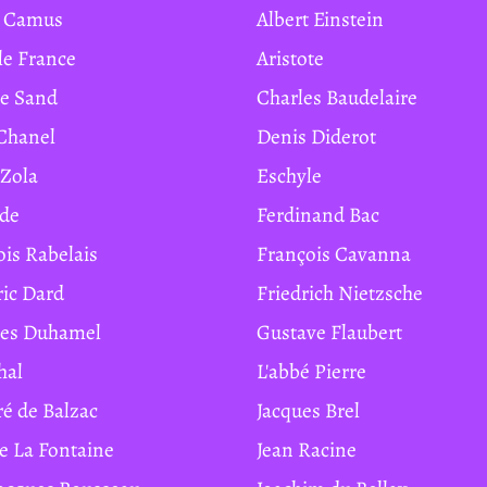
rt Camus
Albert Einstein
ole France
Aristote
ge Sand
Charles Baudelaire
 Chanel
Denis Diderot
 Zola
Eschyle
ide
Ferdinand Bac
ois Rabelais
François Cavanna
ric Dard
Friedrich Nietzsche
ges Duhamel
Gustave Flaubert
hal
L'abbé Pierre
ré de Balzac
Jacques Brel
de La Fontaine
Jean Racine