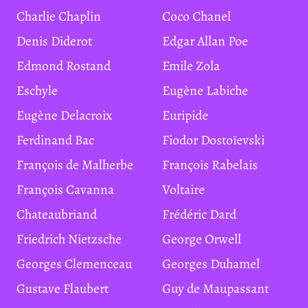
Charlie Chaplin
Coco Chanel
Denis Diderot
Edgar Allan Poe
Edmond Rostand
Emile Zola
Eschyle
Eugène Labiche
Eugène Delacroix
Euripide
Ferdinand Bac
Fiodor Dostoïevski
François de Malherbe
François Rabelais
François Cavanna
Voltaire
Chateaubriand
Frédéric Dard
Friedrich Nietzsche
George Orwell
Georges Clemenceau
Georges Duhamel
Gustave Flaubert
Guy de Maupassant