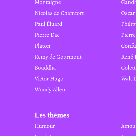
Montaigne
Gand
Nicolas de Chamfort
Osca
Paul Éluard
Phil
Pierre Dac
Pierr
Platon
Conf
Remy de Gourmont
René 
Bouddha
Colet
Victor Hugo
Walt
Woody Allen
Les thèmes
Humour
Amou