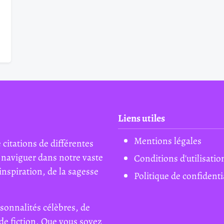
Liens utiles
Mentions légales
 citations de différentes
 naviguer dans notre vaste
Conditions d'utilisatio
inspiration, de la sagesse
Politique de confidenti
sonnalités célèbres, de
de fiction. Que vous soyez