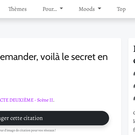
Thèmes
Pour…
Moods
Top
emander, voilà le secret en
CTE DEUXIÈME - Scène II
.
ger cette citation
r d'image de citation pour vos réseaux !