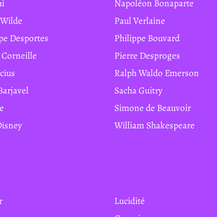
hi
Napoléon Bonaparte
r Wilde
Paul Verlaine
ippe Desportes
Philippe Bouvard
e Corneille
Pierre Desproges
ucius
Ralph Waldo Emerson
Barjavel
Sacha Guitry
te
Simone de Beauvoir
 Disney
William Shakespeare
r
Lucidité