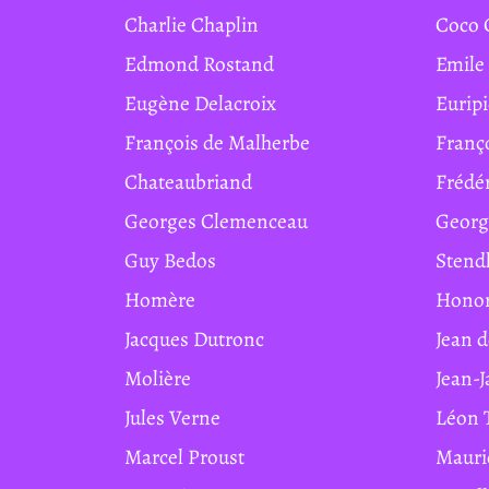
Charlie Chaplin
Coco
Edmond Rostand
Emile
Eugène Delacroix
Eurip
François de Malherbe
Franç
Chateaubriand
Frédé
Georges Clemenceau
Geor
Guy Bedos
Stend
Homère
Hono
Jacques Dutronc
Jean 
Molière
Jean-
Jules Verne
Léon 
Marcel Proust
Maur