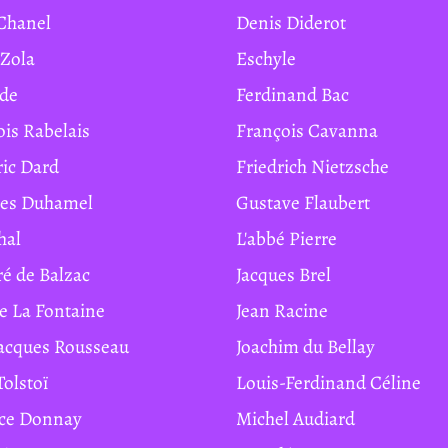
 Chanel
Denis Diderot
 Zola
Eschyle
ide
Ferdinand Bac
ois Rabelais
François Cavanna
ric Dard
Friedrich Nietzsche
ges Duhamel
Gustave Flaubert
hal
L'abbé Pierre
ré de Balzac
Jacques Brel
de La Fontaine
Jean Racine
Jacques Rousseau
Joachim du Bellay
Tolstoï
Louis-Ferdinand Céline
ice Donnay
Michel Audiard