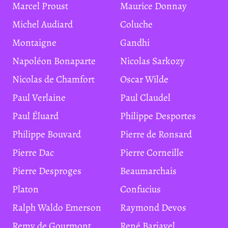
Marcel Proust
Maurice Donnay
Michel Audiard
Coluche
Montaigne
Gandhi
Napoléon Bonaparte
Nicolas Sarkozy
Nicolas de Chamfort
Oscar Wilde
Paul Verlaine
Paul Claudel
Paul Éluard
Philippe Desportes
Philippe Bouvard
Pierre de Ronsard
Pierre Dac
Pierre Corneille
Pierre Desproges
Beaumarchais
Platon
Confucius
Ralph Waldo Emerson
Raymond Devos
Remy de Gourmont
René Barjavel