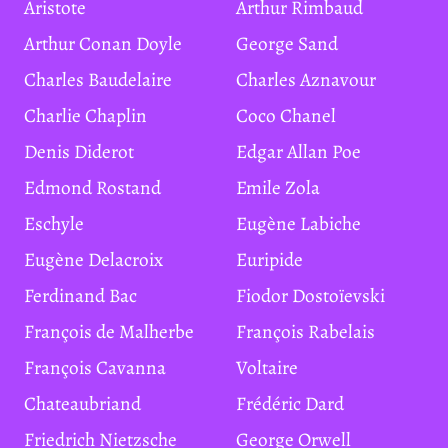
Aristote
Arthur Rimbaud
Arthur Conan Doyle
George Sand
Charles Baudelaire
Charles Aznavour
Charlie Chaplin
Coco Chanel
Denis Diderot
Edgar Allan Poe
Edmond Rostand
Emile Zola
Eschyle
Eugène Labiche
Eugène Delacroix
Euripide
Ferdinand Bac
Fiodor Dostoïevski
François de Malherbe
François Rabelais
François Cavanna
Voltaire
Chateaubriand
Frédéric Dard
Friedrich Nietzsche
George Orwell