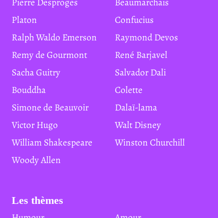
Pierre Desproges
Beaumarchais
Platon
Confucius
Ralph Waldo Emerson
Raymond Devos
Remy de Gourmont
René Barjavel
Sacha Guitry
Salvador Dali
Bouddha
Colette
Simone de Beauvoir
Dalaï-lama
Victor Hugo
Walt Disney
William Shakespeare
Winston Churchill
Woody Allen
Les thèmes
Humour
Amour