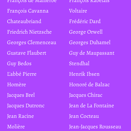
François de Malherbe
François Rabelais
François Cavanna
Voltaire
Chateaubriand
Frédéric Dard
Friedrich Nietzsche
George Orwell
Georges Clemenceau
Georges Duhamel
Gustave Flaubert
Guy de Maupassant
Guy Bedos
Stendhal
L'abbé Pierre
Henrik Ibsen
Homère
Honoré de Balzac
Jacques Brel
Jacques Chirac
Jacques Dutronc
Jean de La Fontaine
Jean Racine
Jean Cocteau
Molière
Jean-Jacques Rousseau