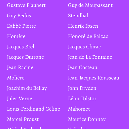
Gustave Flaubert
Guy de Maupassant
Guy Bedos
Stendhal
L'abbé Pierre
Henrik Ibsen
Homère
Honoré de Balzac
Jacques Brel
Jacques Chirac
Jacques Dutronc
Jean de La Fontaine
Jean Racine
Jean Cocteau
Molière
Jean-Jacques Rousseau
Joachim du Bellay
John Dryden
Jules Verne
Léon Tolstoï
Louis-Ferdinand Céline
Mahomet
Marcel Proust
Maurice Donnay