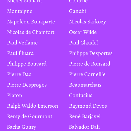
Michel Audiard
Coluche
Montaigne
Gandhi
Napoléon Bonaparte
Nicolas Sarkozy
Nicolas de Chamfort
Oscar Wilde
Paul Verlaine
Paul Claudel
Paul Éluard
Philippe Desportes
Philippe Bouvard
Pierre de Ronsard
Pierre Dac
Pierre Corneille
Pierre Desproges
Beaumarchais
Platon
Confucius
Ralph Waldo Emerson
Raymond Devos
Remy de Gourmont
René Barjavel
Sacha Guitry
Salvador Dali