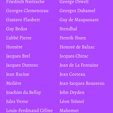
Friedrich Nietzsche
George Orwell
Georges Clemenceau
Georges Duhamel
Gustave Flaubert
Guy de Maupassant
Guy Bedos
Stendhal
L'abbé Pierre
Henrik Ibsen
Homère
Honoré de Balzac
Jacques Brel
Jacques Chirac
Jacques Dutronc
Jean de La Fontaine
Jean Racine
Jean Cocteau
Molière
Jean-Jacques Rousseau
Joachim du Bellay
John Dryden
Jules Verne
Léon Tolstoï
Louis-Ferdinand Céline
Mahomet