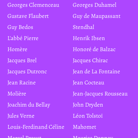
Georges Clemenceau
Georges Duhamel
Gustave Flaubert
Guy de Maupassant
Guy Bedos
Stendhal
L'abbé Pierre
Henrik Ibsen
Homère
Honoré de Balzac
Jacques Brel
Jacques Chirac
Jacques Dutronc
Jean de La Fontaine
Jean Racine
Jean Cocteau
Molière
Jean-Jacques Rousseau
Joachim du Bellay
John Dryden
Jules Verne
Léon Tolstoï
Louis-Ferdinand Céline
Mahomet
Marcel Proust
Maurice Donnay