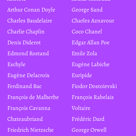
Arthur Conan Doyle
George Sand
Charles Baudelaire
Charles Aznavour
Charlie Chaplin
Coco Chanel
Denis Diderot
Edgar Allan Poe
Edmond Rostand
Emile Zola
Eschyle
Eugène Labiche
Eugène Delacroix
Euripide
Ferdinand Bac
Fiodor Dostoïevski
François de Malherbe
François Rabelais
François Cavanna
Voltaire
Chateaubriand
Frédéric Dard
Friedrich Nietzsche
George Orwell