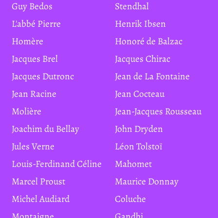
Guy Bedos
Stendhal
L'abbé Pierre
Henrik Ibsen
Homère
Honoré de Balzac
Jacques Brel
Jacques Chirac
Jacques Dutronc
Jean de La Fontaine
Jean Racine
Jean Cocteau
Molière
Jean-Jacques Rousseau
Joachim du Bellay
John Dryden
Jules Verne
Léon Tolstoï
Louis-Ferdinand Céline
Mahomet
Marcel Proust
Maurice Donnay
Michel Audiard
Coluche
Montaigne
Gandhi