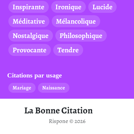
Inspirante
Ironique
Lucide
Méditative
Mélancolique
Nostalgique
Philosophique
Provocante
Tendre
Citations par usage
Mariage
Naissance
La Bonne Citation
Rispone © 2026