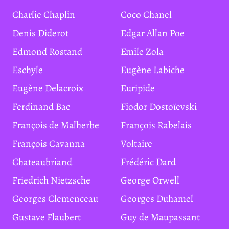
Charlie Chaplin
Coco Chanel
Denis Diderot
Edgar Allan Poe
Edmond Rostand
Emile Zola
Eschyle
Eugène Labiche
Eugène Delacroix
Euripide
Ferdinand Bac
Fiodor Dostoïevski
François de Malherbe
François Rabelais
François Cavanna
Voltaire
Chateaubriand
Frédéric Dard
Friedrich Nietzsche
George Orwell
Georges Clemenceau
Georges Duhamel
Gustave Flaubert
Guy de Maupassant