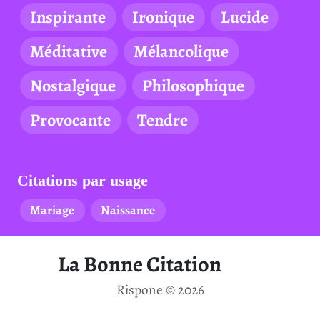
Inspirante
Ironique
Lucide
Méditative
Mélancolique
Nostalgique
Philosophique
Provocante
Tendre
Citations par usage
Mariage
Naissance
La Bonne Citation
Rispone © 2026