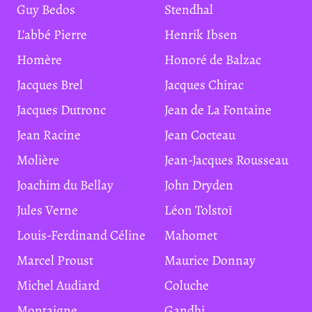
Guy Bedos
Stendhal
L'abbé Pierre
Henrik Ibsen
Homère
Honoré de Balzac
Jacques Brel
Jacques Chirac
Jacques Dutronc
Jean de La Fontaine
Jean Racine
Jean Cocteau
Molière
Jean-Jacques Rousseau
Joachim du Bellay
John Dryden
Jules Verne
Léon Tolstoï
Louis-Ferdinand Céline
Mahomet
Marcel Proust
Maurice Donnay
Michel Audiard
Coluche
Montaigne
Gandhi