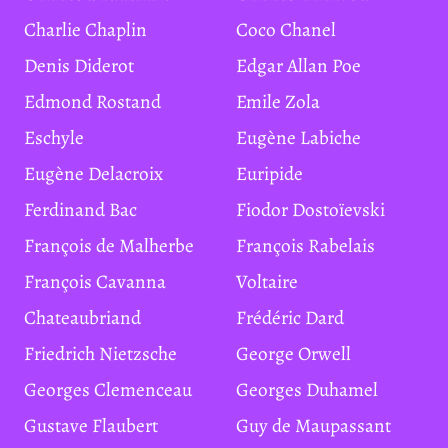
Charlie Chaplin
Coco Chanel
Denis Diderot
Edgar Allan Poe
Edmond Rostand
Emile Zola
Eschyle
Eugène Labiche
Eugène Delacroix
Euripide
Ferdinand Bac
Fiodor Dostoïevski
François de Malherbe
François Rabelais
François Cavanna
Voltaire
Chateaubriand
Frédéric Dard
Friedrich Nietzsche
George Orwell
Georges Clemenceau
Georges Duhamel
Gustave Flaubert
Guy de Maupassant