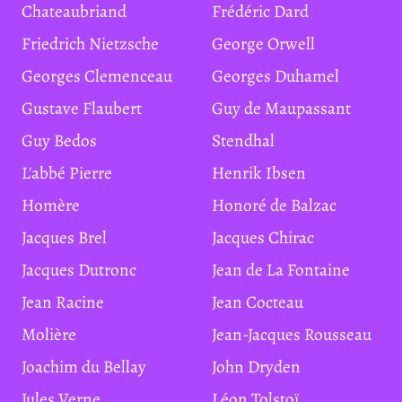
Chateaubriand
Frédéric Dard
Friedrich Nietzsche
George Orwell
Georges Clemenceau
Georges Duhamel
Gustave Flaubert
Guy de Maupassant
Guy Bedos
Stendhal
L'abbé Pierre
Henrik Ibsen
Homère
Honoré de Balzac
Jacques Brel
Jacques Chirac
Jacques Dutronc
Jean de La Fontaine
Jean Racine
Jean Cocteau
Molière
Jean-Jacques Rousseau
Joachim du Bellay
John Dryden
Jules Verne
Léon Tolstoï