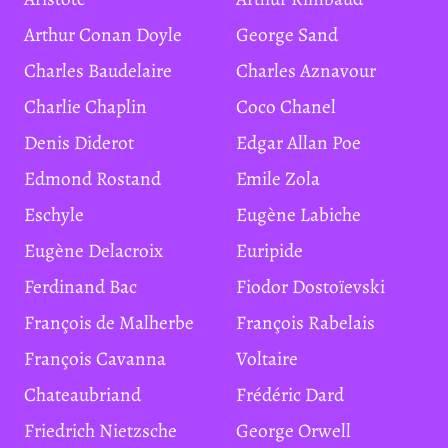
Arthur Conan Doyle
George Sand
Charles Baudelaire
Charles Aznavour
Charlie Chaplin
Coco Chanel
Denis Diderot
Edgar Allan Poe
Edmond Rostand
Emile Zola
Eschyle
Eugène Labiche
Eugène Delacroix
Euripide
Ferdinand Bac
Fiodor Dostoïevski
François de Malherbe
François Rabelais
François Cavanna
Voltaire
Chateaubriand
Frédéric Dard
Friedrich Nietzsche
George Orwell