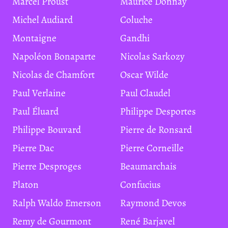
Marcel Proust
Maurice Donnay
Michel Audiard
Coluche
Montaigne
Gandhi
Napoléon Bonaparte
Nicolas Sarkozy
Nicolas de Chamfort
Oscar Wilde
Paul Verlaine
Paul Claudel
Paul Éluard
Philippe Desportes
Philippe Bouvard
Pierre de Ronsard
Pierre Dac
Pierre Corneille
Pierre Desproges
Beaumarchais
Platon
Confucius
Ralph Waldo Emerson
Raymond Devos
Remy de Gourmont
René Barjavel