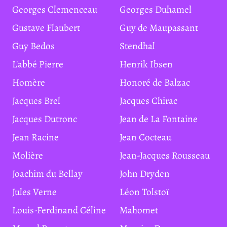
Georges Clemenceau
Georges Duhamel
Gustave Flaubert
Guy de Maupassant
Guy Bedos
Stendhal
L'abbé Pierre
Henrik Ibsen
Homère
Honoré de Balzac
Jacques Brel
Jacques Chirac
Jacques Dutronc
Jean de La Fontaine
Jean Racine
Jean Cocteau
Molière
Jean-Jacques Rousseau
Joachim du Bellay
John Dryden
Jules Verne
Léon Tolstoï
Louis-Ferdinand Céline
Mahomet