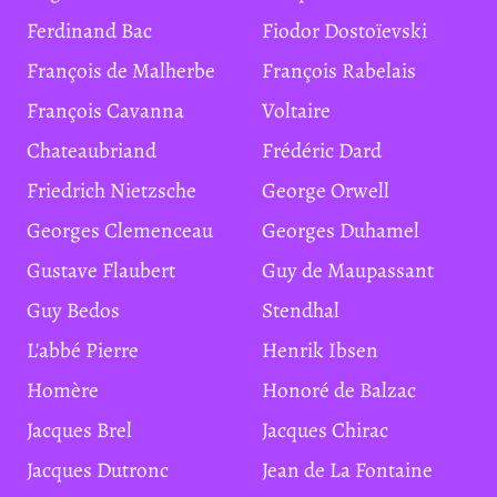
Ferdinand Bac
Fiodor Dostoïevski
François de Malherbe
François Rabelais
François Cavanna
Voltaire
Chateaubriand
Frédéric Dard
Friedrich Nietzsche
George Orwell
Georges Clemenceau
Georges Duhamel
Gustave Flaubert
Guy de Maupassant
Guy Bedos
Stendhal
L'abbé Pierre
Henrik Ibsen
Homère
Honoré de Balzac
Jacques Brel
Jacques Chirac
Jacques Dutronc
Jean de La Fontaine