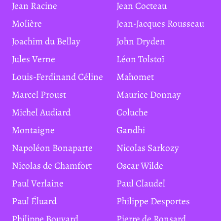
Jean Racine
Jean Cocteau
Molière
Jean-Jacques Rousseau
Joachim du Bellay
John Dryden
Jules Verne
Léon Tolstoï
Louis-Ferdinand Céline
Mahomet
Marcel Proust
Maurice Donnay
Michel Audiard
Coluche
Montaigne
Gandhi
Napoléon Bonaparte
Nicolas Sarkozy
Nicolas de Chamfort
Oscar Wilde
Paul Verlaine
Paul Claudel
Paul Éluard
Philippe Desportes
Philippe Bouvard
Pierre de Ronsard