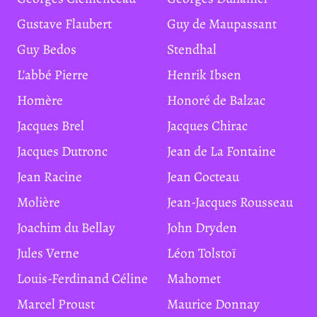
Gustave Flaubert
Guy de Maupassant
Guy Bedos
Stendhal
L'abbé Pierre
Henrik Ibsen
Homère
Honoré de Balzac
Jacques Brel
Jacques Chirac
Jacques Dutronc
Jean de La Fontaine
Jean Racine
Jean Cocteau
Molière
Jean-Jacques Rousseau
Joachim du Bellay
John Dryden
Jules Verne
Léon Tolstoï
Louis-Ferdinand Céline
Mahomet
Marcel Proust
Maurice Donnay