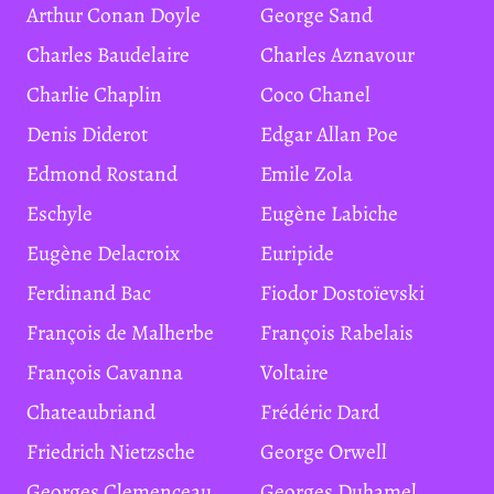
Arthur Conan Doyle
George Sand
Charles Baudelaire
Charles Aznavour
Charlie Chaplin
Coco Chanel
Denis Diderot
Edgar Allan Poe
Edmond Rostand
Emile Zola
Eschyle
Eugène Labiche
Eugène Delacroix
Euripide
Ferdinand Bac
Fiodor Dostoïevski
François de Malherbe
François Rabelais
François Cavanna
Voltaire
Chateaubriand
Frédéric Dard
Friedrich Nietzsche
George Orwell
Georges Clemenceau
Georges Duhamel