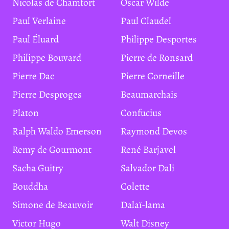
Nicolas de Chamfort
Oscar Wilde
Paul Verlaine
Paul Claudel
Paul Éluard
Philippe Desportes
Philippe Bouvard
Pierre de Ronsard
Pierre Dac
Pierre Corneille
Pierre Desproges
Beaumarchais
Platon
Confucius
Ralph Waldo Emerson
Raymond Devos
Remy de Gourmont
René Barjavel
Sacha Guitry
Salvador Dali
Bouddha
Colette
Simone de Beauvoir
Dalaï-lama
Victor Hugo
Walt Disney