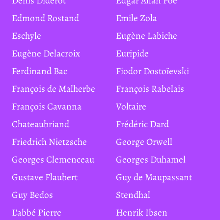
Denis Diderot
Edgar Allan Poe
Edmond Rostand
Emile Zola
Eschyle
Eugène Labiche
Eugène Delacroix
Euripide
Ferdinand Bac
Fiodor Dostoïevski
François de Malherbe
François Rabelais
François Cavanna
Voltaire
Chateaubriand
Frédéric Dard
Friedrich Nietzsche
George Orwell
Georges Clemenceau
Georges Duhamel
Gustave Flaubert
Guy de Maupassant
Guy Bedos
Stendhal
L'abbé Pierre
Henrik Ibsen