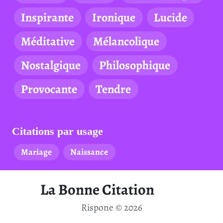
Inspirante
Ironique
Lucide
Méditative
Mélancolique
Nostalgique
Philosophique
Provocante
Tendre
Citations par usage
Mariage
Naissance
La Bonne Citation
Rispone © 2026