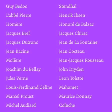
Guy Bedos
Stendhal
L'abbé Pierre
Henrik Ibsen
Homère
Honoré de Balzac
Jacques Brel
Jacques Chirac
Jacques Dutronc
Jean de La Fontaine
Jean Racine
Jean Cocteau
Molière
Jean-Jacques Rousseau
Joachim du Bellay
John Dryden
Jules Verne
Léon Tolstoï
Louis-Ferdinand Céline
Mahomet
Marcel Proust
Maurice Donnay
Michel Audiard
Coluche