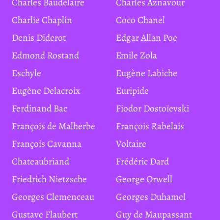
Charles Baudelaire
Charles Aznavour
Charlie Chaplin
Coco Chanel
Denis Diderot
Edgar Allan Poe
Edmond Rostand
Emile Zola
Eschyle
Eugène Labiche
Eugène Delacroix
Euripide
Ferdinand Bac
Fiodor Dostoïevski
François de Malherbe
François Rabelais
François Cavanna
Voltaire
Chateaubriand
Frédéric Dard
Friedrich Nietzsche
George Orwell
Georges Clemenceau
Georges Duhamel
Gustave Flaubert
Guy de Maupassant