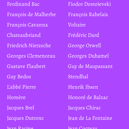
Ferdinand Bac
Fiodor Dostoïevski
François de Malherbe
François Rabelais
François Cavanna
Voltaire
Chateaubriand
Frédéric Dard
Friedrich Nietzsche
George Orwell
Georges Clemenceau
Georges Duhamel
Gustave Flaubert
Guy de Maupassant
Guy Bedos
Stendhal
L'abbé Pierre
Henrik Ibsen
Homère
Honoré de Balzac
Jacques Brel
Jacques Chirac
Jacques Dutronc
Jean de La Fontaine
Jean Racine
Jean Cocteau