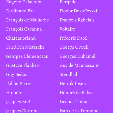
Eugène Delacroix
Euripide
Ferdinand Bac
Fiodor Dostoïevski
François de Malherbe
François Rabelais
François Cavanna
Voltaire
Chateaubriand
Frédéric Dard
Friedrich Nietzsche
George Orwell
Georges Clemenceau
Georges Duhamel
Gustave Flaubert
Guy de Maupassant
Guy Bedos
Stendhal
L'abbé Pierre
Henrik Ibsen
Homère
Honoré de Balzac
Jacques Brel
Jacques Chirac
Jacques Dutronc
Jean de La Fontaine