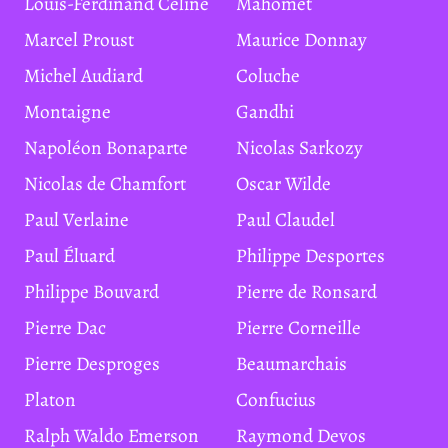
Louis-Ferdinand Céline
Mahomet
Marcel Proust
Maurice Donnay
Michel Audiard
Coluche
Montaigne
Gandhi
Napoléon Bonaparte
Nicolas Sarkozy
Nicolas de Chamfort
Oscar Wilde
Paul Verlaine
Paul Claudel
Paul Éluard
Philippe Desportes
Philippe Bouvard
Pierre de Ronsard
Pierre Dac
Pierre Corneille
Pierre Desproges
Beaumarchais
Platon
Confucius
Ralph Waldo Emerson
Raymond Devos