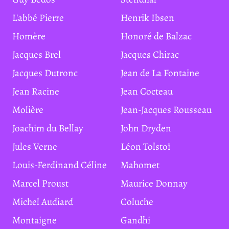
L'abbé Pierre
Henrik Ibsen
Homère
Honoré de Balzac
Jacques Brel
Jacques Chirac
Jacques Dutronc
Jean de La Fontaine
Jean Racine
Jean Cocteau
Molière
Jean-Jacques Rousseau
Joachim du Bellay
John Dryden
Jules Verne
Léon Tolstoï
Louis-Ferdinand Céline
Mahomet
Marcel Proust
Maurice Donnay
Michel Audiard
Coluche
Montaigne
Gandhi