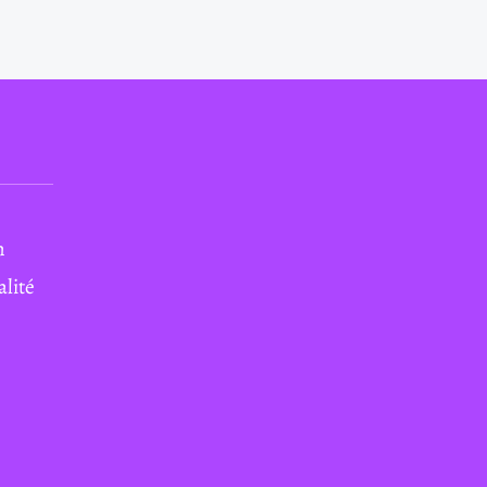
n
alité