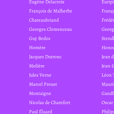
Eugène Delacroix
Eurip
François de Malherbe
Franç
Chateaubriand
Frédé
Georges Clemenceau
Geor
Guy Bedos
Stend
Homère
Hono
Jacques Dutronc
Jean 
Molière
Jean-
Jules Verne
Léon 
Marcel Proust
Maur
Montaigne
Gand
Nicolas de Chamfort
Osca
Paul Éluard
Phil