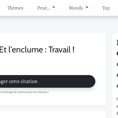
Thèmes
Pour…
Moods
Top
 Et l'enclume : Travail !
ger cette citation
r d'image de citation pour vos réseaux !