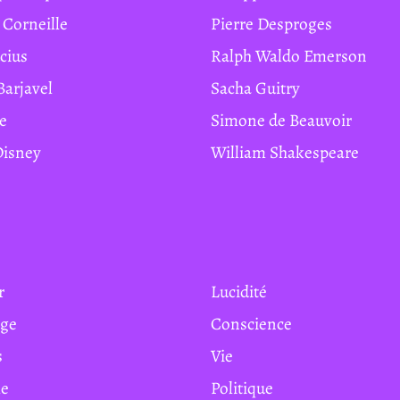
e Corneille
Pierre Desproges
ucius
Ralph Waldo Emerson
Barjavel
Sacha Guitry
te
Simone de Beauvoir
 Disney
William Shakespeare
r
Lucidité
age
Conscience
s
Vie
e
Politique