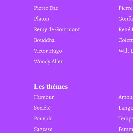
Pierre Dac
Pierr
Platon
Conf
Remy de Gourmont
René 
Bouddha
Colet
Victor Hugo
Walt
Woody Allen
Les thèmes
Humour
Amou
Société
Lang
Pouvoir
Temp
Sagesse
Femm