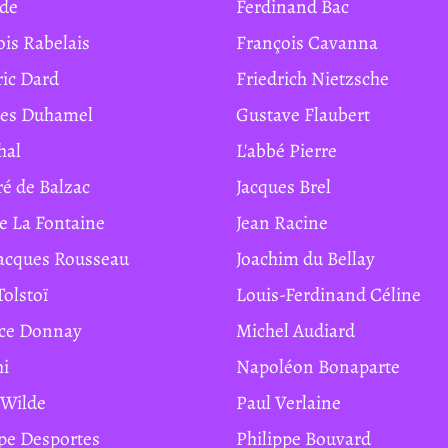
ide
Ferdinand Bac
ois Rabelais
François Cavanna
ric Dard
Friedrich Nietzsche
ges Duhamel
Gustave Flaubert
hal
L'abbé Pierre
ré de Balzac
Jacques Brel
de La Fontaine
Jean Racine
Jacques Rousseau
Joachim du Bellay
Tolstoï
Louis-Ferdinand Céline
ice Donnay
Michel Audiard
hi
Napoléon Bonaparte
r Wilde
Paul Verlaine
ippe Desportes
Philippe Bouvard