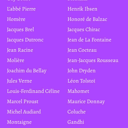
L'abbé Pierre
Henrik Ibsen
Homère
Honoré de Balzac
Jacques Brel
Jacques Chirac
Jacques Dutronc
Jean de La Fontaine
Jean Racine
Jean Cocteau
Molière
Jean-Jacques Rousseau
Joachim du Bellay
John Dryden
Jules Verne
Léon Tolstoï
Louis-Ferdinand Céline
Mahomet
Marcel Proust
Maurice Donnay
Michel Audiard
Coluche
Montaigne
Gandhi