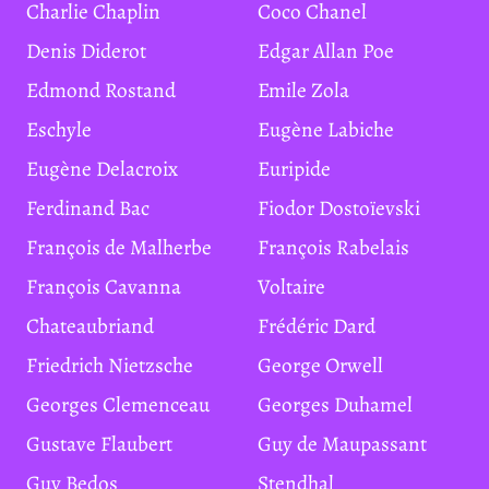
Charlie Chaplin
Coco Chanel
Denis Diderot
Edgar Allan Poe
Edmond Rostand
Emile Zola
Eschyle
Eugène Labiche
Eugène Delacroix
Euripide
Ferdinand Bac
Fiodor Dostoïevski
François de Malherbe
François Rabelais
François Cavanna
Voltaire
Chateaubriand
Frédéric Dard
Friedrich Nietzsche
George Orwell
Georges Clemenceau
Georges Duhamel
Gustave Flaubert
Guy de Maupassant
Guy Bedos
Stendhal