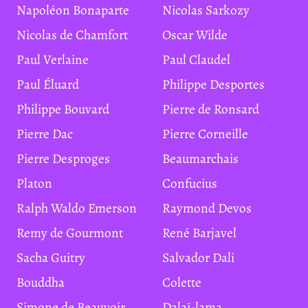
Napoléon Bonaparte
Nicolas Sarkozy
Nicolas de Chamfort
Oscar Wilde
Paul Verlaine
Paul Claudel
Paul Éluard
Philippe Desportes
Philippe Bouvard
Pierre de Ronsard
Pierre Dac
Pierre Corneille
Pierre Desproges
Beaumarchais
Platon
Confucius
Ralph Waldo Emerson
Raymond Devos
Remy de Gourmont
René Barjavel
Sacha Guitry
Salvador Dali
Bouddha
Colette
Simone de Beauvoir
Dalaï-lama