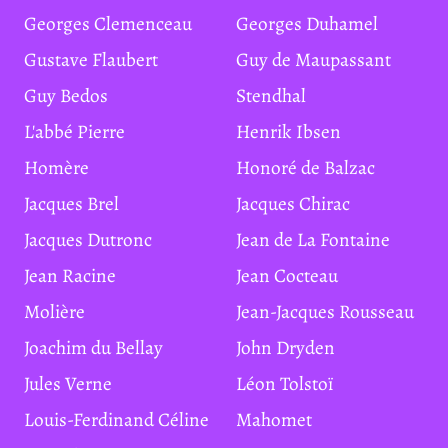
Georges Clemenceau
Georges Duhamel
Gustave Flaubert
Guy de Maupassant
Guy Bedos
Stendhal
L'abbé Pierre
Henrik Ibsen
Homère
Honoré de Balzac
Jacques Brel
Jacques Chirac
Jacques Dutronc
Jean de La Fontaine
Jean Racine
Jean Cocteau
Molière
Jean-Jacques Rousseau
Joachim du Bellay
John Dryden
Jules Verne
Léon Tolstoï
Louis-Ferdinand Céline
Mahomet