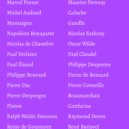
Marcel Proust
Maurice Donnay
Michel Audiard
Coluche
Montaigne
Gandhi
Napoléon Bonaparte
Nicolas Sarkozy
Nicolas de Chamfort
Oscar Wilde
Paul Verlaine
Paul Claudel
Paul Éluard
Philippe Desportes
Philippe Bouvard
Pierre de Ronsard
Pierre Dac
Pierre Corneille
Pierre Desproges
Beaumarchais
Platon
Confucius
Ralph Waldo Emerson
Raymond Devos
Remy de Gourmont
René Barjavel