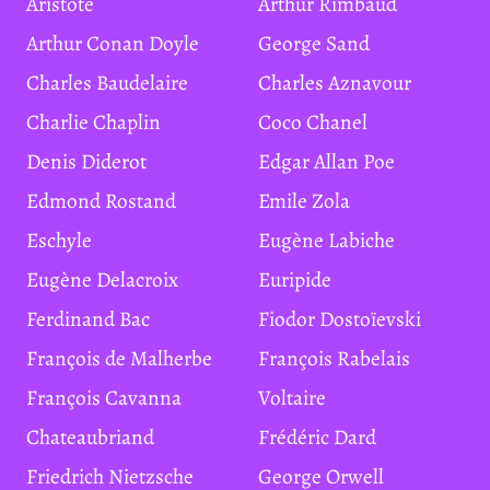
Aristote
Arthur Rimbaud
Arthur Conan Doyle
George Sand
Charles Baudelaire
Charles Aznavour
Charlie Chaplin
Coco Chanel
Denis Diderot
Edgar Allan Poe
Edmond Rostand
Emile Zola
Eschyle
Eugène Labiche
Eugène Delacroix
Euripide
Ferdinand Bac
Fiodor Dostoïevski
François de Malherbe
François Rabelais
François Cavanna
Voltaire
Chateaubriand
Frédéric Dard
Friedrich Nietzsche
George Orwell