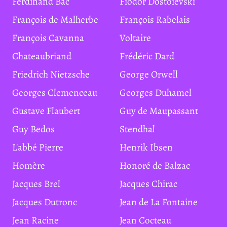
Ferdinand Bac
Fiodor Dostoïevski
François de Malherbe
François Rabelais
François Cavanna
Voltaire
Chateaubriand
Frédéric Dard
Friedrich Nietzsche
George Orwell
Georges Clemenceau
Georges Duhamel
Gustave Flaubert
Guy de Maupassant
Guy Bedos
Stendhal
L'abbé Pierre
Henrik Ibsen
Homère
Honoré de Balzac
Jacques Brel
Jacques Chirac
Jacques Dutronc
Jean de La Fontaine
Jean Racine
Jean Cocteau