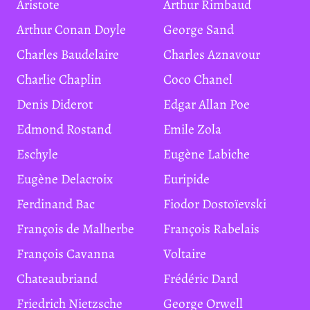
Aristote
Arthur Rimbaud
Arthur Conan Doyle
George Sand
Charles Baudelaire
Charles Aznavour
Charlie Chaplin
Coco Chanel
Denis Diderot
Edgar Allan Poe
Edmond Rostand
Emile Zola
Eschyle
Eugène Labiche
Eugène Delacroix
Euripide
Ferdinand Bac
Fiodor Dostoïevski
François de Malherbe
François Rabelais
François Cavanna
Voltaire
Chateaubriand
Frédéric Dard
Friedrich Nietzsche
George Orwell