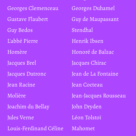
Georges Clemenceau
Georges Duhamel
Gustave Flaubert
Guy de Maupassant
Guy Bedos
Stendhal
L'abbé Pierre
Henrik Ibsen
Homère
Honoré de Balzac
Jacques Brel
Jacques Chirac
Jacques Dutronc
Jean de La Fontaine
Jean Racine
Jean Cocteau
Molière
Jean-Jacques Rousseau
Joachim du Bellay
John Dryden
Jules Verne
Léon Tolstoï
Louis-Ferdinand Céline
Mahomet