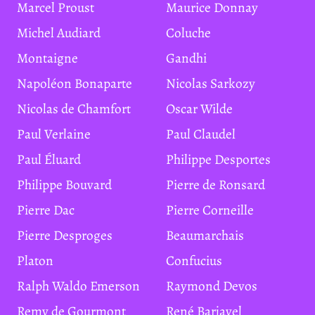
Marcel Proust
Maurice Donnay
Michel Audiard
Coluche
Montaigne
Gandhi
Napoléon Bonaparte
Nicolas Sarkozy
Nicolas de Chamfort
Oscar Wilde
Paul Verlaine
Paul Claudel
Paul Éluard
Philippe Desportes
Philippe Bouvard
Pierre de Ronsard
Pierre Dac
Pierre Corneille
Pierre Desproges
Beaumarchais
Platon
Confucius
Ralph Waldo Emerson
Raymond Devos
Remy de Gourmont
René Barjavel